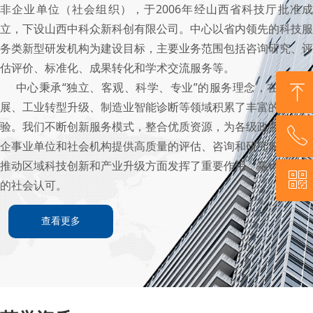
非企业单位（社会组织），于2006年经山西省科技厅批准成
立，下设山西中科众新科创有限公司。中心以省内领先的科技服
务类新型研发机构为建设目标，主要业务范围包括咨询研究、评
估评价、标准化、成果转化和学术交流服务等。
中心秉承“独立、客观、科学、专业”的服务理念，在产业发
ꁸ
展、工业转型升级、制造业智能诊断等领域积累了丰富的实践经
验。我们不断创新服务模式，整合优质资源，为各级政府部门、
ꂅ
回到顶部
企事业单位和社会机构提供高质量的评估、咨询和研究服务，在
推动区域科技创新和产业升级方面发挥了重要作用，赢得了广泛
ꀥ
0351-7022139
的社会认可。
查看更多
公众号