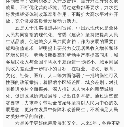
体制改革；强调积极扩大开放合作、提升外贸外资发展
质量、不断优化营商环境。通过这些部署要求，力求更
好发挥经济体制改革牵引作用，不断扩大高水平对外开
放，充分激发高质量发展动力活力。
五是关于扎实推进共同富裕。中国式现代化是全体
人民共同富裕的现代化。省委《建议》坚持把提高人民
生活品质、促进城乡人民共同富裕，作为发展的重要目
标和价值追求，鲜明提出要努力实现居民收入增长和经
济增长同步、劳动报酬提高和劳动生产率提高同步，城
乡居民收入与全国平均水平差距进一步缩小、城乡间居
民收入差距进一步缩小的目标，在就业、增收、教育、
文化、社保、医疗、人口等方面部署了一批均衡性可及
性强的政策举措；着眼缩小区域差距、城乡差别，对扎
实推进乡村全面振兴、深入推进以人为本的新型城镇
化、促进区域协调发展等，提出任务举措。通过这些部
署要求，力求牵引带动全省始终坚持以人民为中心的发
展思想，更好在发展中保障和改善民生，不断满足人民
对美好生活的向往。
六是关于更好统筹发展和安全。未来5年，各种不确