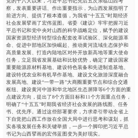
党的十八大以来，习近平总书记先后五次亲临山西考
察，发表重要讲话、作出重要指示，为山西发展指明了
前进方向、提供了根本遵循，为我省“十五五”时期经济
社会发展擘画了宏伟蓝图。省委《建议》牢牢把握习近
平总书记和党中央对山西的科学战略定位，赋予的建设
国家资源型经济转型综合配套改革试验区、深化能源革
命、促进中部地区加快崛起、推动黄河流域生态保护和
高质量发展、打造内陆地区对外开放新高地等重大使命
任务，立足我省发展基础和比较优势，确定了建设国家
重要能源原材料基地、建设特色装备和先进制造基地、
建设特优农业和有机旱作基地、建设文化旅游深度融合
发展高地、建设“一带一路”大商圈重要节点和综合交通
枢纽、建设黄河中游和华北地区生态屏障等6个方面的重
点建设方向，提出了8个方面目标和11个方面重点任务，
明确了“十五五”时期我省经济社会发展的路线图、任务
书、优先序。通过这些部署要求，力求牵引带动全省上
下自觉把山西工作放在全国大局中进行思考和谋划，抓
实各项发展任务和关键举措，一步一个脚印把习近平总
书记为山西擘画的宏伟蓝图变为美好现实。