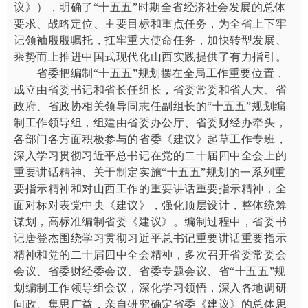
议》），明确了“十五五”时期全省经济社会发展的总体
要求、战略定位、主要目标和重点任务，为全省上下牢
记领袖殷殷嘱托，扛牢重大使命任务，加快转型发展、
乘势而上推进中国式现代化山西实践提供了有力指引。
省委把编制“十五五”规划摆在全局工作重要位置，
成立由省委书记和省长任组长，省委常委和省人大、省
政府、省政协相关领导同志任副组长的“十五五”规划编
制工作领导组，组建由省委办公厅、省委财经办牵头，
各部门各方面积极参与的省委《建议》起草工作专班，
深入学习贯彻习近平总书记在党的二十届四中全会上的
重要讲话精神、关于制定实施“十五五”规划的一系列重
要指示精神和对山西工作的重要讲话重要指示精神，全
面对标对表党中央《建议》，强化顶层设计，整体统筹
谋划，高标准编制省委《建议》。编制过程中，省委书
记唐登杰围绕学习贯彻习近平总书记重要讲话重要指示
精神和党的二十届四中全会精神，多次召开省委常委会
会议、省委财经委会议、省委专题会议、省“十五五”规
划编制工作领导组会议，深化学习领悟，深入各地调研
问政、集思广益，亲自研究确定省委《建议》的总体思