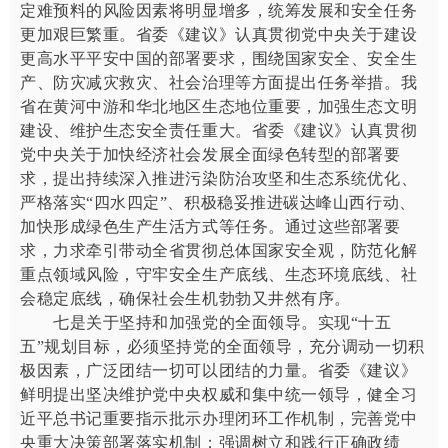
定难预料的风险因素将明显增多，统筹发展和安全任务
更加艰巨繁重。省委《建议》认真贯彻党中央关于建设
更高水平平安中国的部署要求，围绕国家安全、安全生
产、防灾减灾救灾、社会治理等方面提出任务举措。我
省在黄河中游和华北地区生态地位重要，加强生态文明
建设、维护生态安全责任重大。省委《建议》认真贯彻
党中央关于加快经济社会发展全面绿色转型的部署要
求，提出持续深入推进污染防治攻坚和生态系统优化、
严格落实“四水四定”、积极稳妥推进碳达峰山西行动、
加快形成绿色生产生活方式等任务。通过这些部署要
求，力求牵引带动全省贯彻总体国家安全观，防范化解
重点领域风险，守牢安全生产底线、生态环境底线、社
会稳定底线，确保社会生机勃勃又井然有序。
七是关于坚持和加强党的全面领导。实现“十五
五”规划目标，必须坚持党的全面领导，充分调动一切积
极因素，广泛团结一切可以团结的力量。省委《建议》
鲜明提出坚决维护党中央权威和集中统一领导，健全习
近平总书记重要指示批示办理闭环工作机制，完善党中
央重大决策部署落实机制；强调树立和践行正确政绩