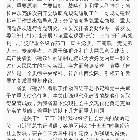
路、重要原则、主要目标、战略任务和重大举措等；省
长卢东亮多次召开会议研究规划编制工作，对规划建议
起草工作提出指导意见；分管省领导就重点领域、重大
问题多次进行专题研究。省委安排省委财经办、省发改
委等部门针对性开展27项重点课题研究；坚持“开门编规
划”，广泛听取各级各部门、民主党派、工商联、无党派
人士、专家学者、基层干部群众和广大网民意见建议，
真正使省委《建议》的编制过程成为发扬党内民主和全
过程人民民主的生动实践。各方面普遍反映，省委《建
议》是一个贯彻中央精神、符合山西实际、引领五年发
展的高质量规划建议。
省委《建议》着眼于推动习近平总书记和党中央赋
予的重大使命任务、事关山西现代化建设的战略任务取
得显著成效，为我省基本实现社会主义现代化奠定更加
坚实的基础，着重把握以下几方面重大问题。
一是关于“十五五”时期我省经济社会发展的战略定
位。习近平总书记强调，各地区谋划“十五五”时期经济
社会发展，要在全国大局中精准定位，加强规划衔接。