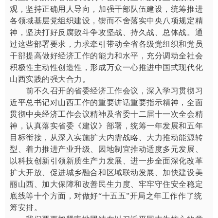
观，坚持正确用人导向，加强干部队伍建设，统筹推进
各领域基层党组织建设，锲而不舍落实中央八项规定精
神，坚决打好反腐败斗争攻坚战、持久战、总体战。通
过这些部署要求，力求牵引带动全省各级党组织和党员
干部提高做好经济工作的能力和水平，充分调动全社会
积极性主动性创造性，形成万众一心推进中国式现代化
山西实践的强大合力。
前不久召开的省委经济工作会议，深入学习贯彻习
近平总书记对山西工作的重要讲话重要指示精神，全面
贯彻中央经济工作会议精神及省委十二届十一次全会精
神，认真落实省委《建议》部署，统筹一年发展和五年
目标衔接，从深入实施扩大内需战略、大力推动能源转
型、着力推进产业升级、因地制宜推动适度多元发展、
以科技创新引领新质生产力发展、进一步全面深化改革
扩大开放、促进城乡融合和区域联动发展、加快建设美
丽山西、加大保障和改善民生力度、牢牢守住安全稳定
底线等十个方面，对做好“十五五”开局之年工作作了统
筹安排。