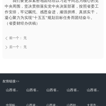
我们要更加紧密地团结在以习近平同志为核心的党
中央周围，坚决贯彻落实党中央决策部署，按照省委工
作安排，牢记嘱托、感恩奋进，顽强拼搏、真抓实干，
凝心聚力为实现“十五五”规划目标任务而团结奋斗。
（省委财经办供稿）
前一个：
无
ꄴ
后一个：
无
ꄲ
友情链接>>
山西省人民政府
山西省发展和改革委员会
山西省科学技术厅
山西省工业和信息化厅
山西省生态环境厅
中国标准化研究院
山西省市场监督管理局
山西省民营经济发展局
山西转型综改示范区管委会
太原市工业和信息化局